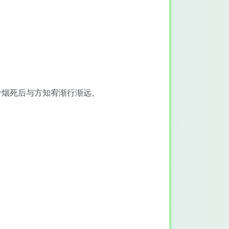
怜烟死后与方知宥渐行渐远。