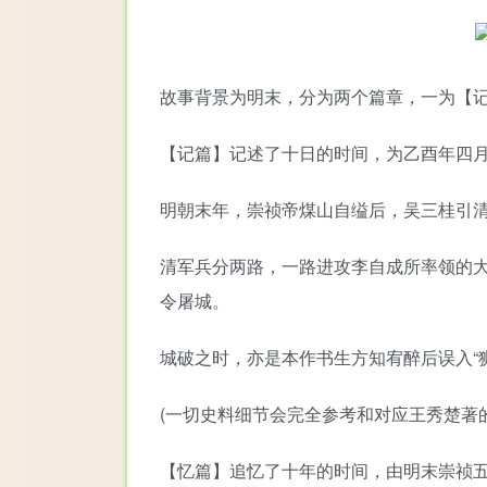
故事背景为明末，分为两个篇章，一为【
【记篇】记述了十日的时间，为乙酉年四
明朝末年，崇祯帝煤山自缢后，吴三桂引清
清军兵分两路，一路进攻李自成所率领的
令屠城。
城破之时，亦是本作书生方知宥醉后误入“
(一切史料细节会完全参考和对应王秀楚著
【忆篇】追忆了十年的时间，由明末崇祯