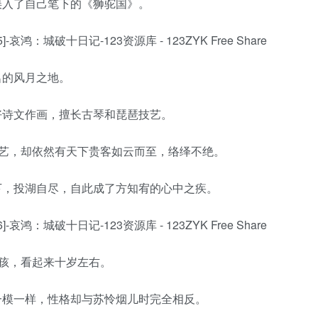
误入了自己笔下的《狮驼国》。
名的风月之地。
好诗文作画，擅长古琴和琵琶技艺。
献艺，却依然有天下贵客如云而至，络绎不绝。
下，投湖自尽，自此成了方知宥的心中之疾。
女孩，看起来十岁左右。
一模一样，性格却与苏怜烟儿时完全相反。