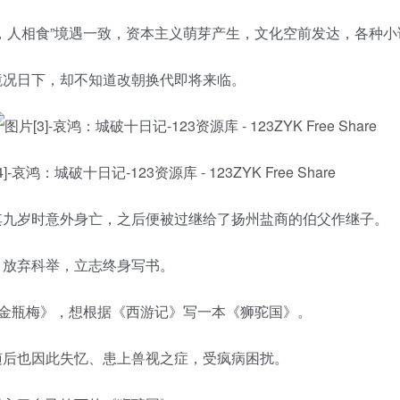
，人相食”境遇一致，资本主义萌芽产生，文化空前发达，各种
境况日下，却不知道改朝换代即将来临。
其九岁时意外身亡，之后便被过继给了扬州盐商的伯父作继子。
，放弃科举，立志终身写书。
《金瓶梅》，想根据《西游记》写一本《狮驼国》。
随后也因此失忆、患上兽视之症，受疯病困扰。