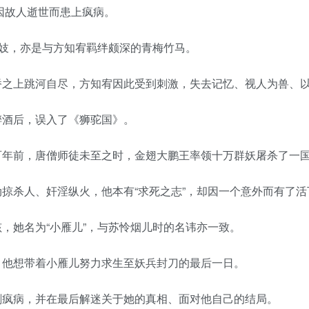
宥因故人逝世而患上疯病。
名妓，亦是与方知宥羁绊颇深的青梅竹马。
桥之上跳河自尽，方知宥因此受到刺激，失去记忆、视人为兽、
醉酒后，误入了《狮驼国》。
百年前，唐僧师徒未至之时，金翅大鹏王率领十万群妖屠杀了一
掠杀人、奸淫纵火，他本有“求死之志”，却因一个意外而有了活
，她名为“小雁儿”，与苏怜烟儿时的名讳亦一致。
，他想带着小雁儿努力求生至妖兵封刀的最后一日。
剧疯病，并在最后解迷关于她的真相、面对他自己的结局。