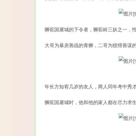
狮驼国屠城的下令者，狮驼岭三妖之一，
大哥为暴戾善战的青狮，二哥为狡猾善谋
年长方知宥几岁的友人，两人同年考中秀
狮驼国屠城时，他和他的家人都在尽力求