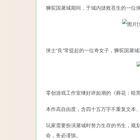
狮驼国屠城期间，于城内拯救苍生的一位侠
侠士“良”常提起的一位奇女子，狮驼国屠
零创游戏工作室继好评如潮的《葬花：暗
本作高自由度，含四十五万字不重复文本
玩家需要扮演屠城时努力生存的书生，规
命，务必谨慎。