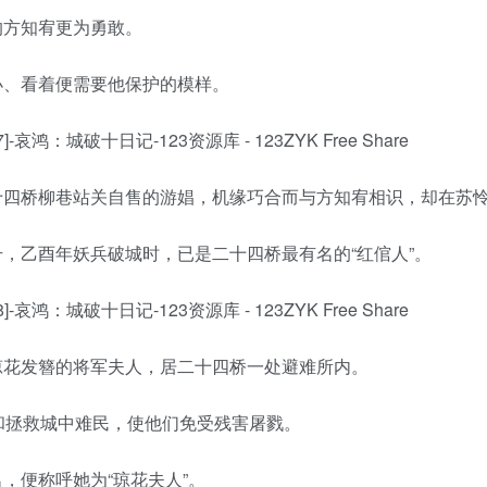
的方知宥更为勇敢。
小、看着便需要他保护的模样。
十四桥柳巷站关自售的游娼，机缘巧合而与方知宥相识，却在苏
，乙酉年妖兵破城时，已是二十四桥最有名的“红倌人”。
琼花发簪的将军夫人，居二十四桥一处避难所内。
拢和拯救城中难民，使他们免受残害屠戮。
，便称呼她为“琼花夫人”。