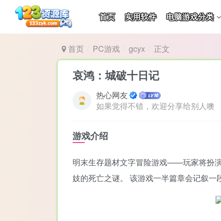
首页
实用软件
电脑游戏分类
首页
PC游戏
gcyx
正文
哀鸿：城破十日记
热心网友
如果觉得不错，欢迎分享给别人噢
游戏介绍
明末生存题材文字冒险游戏——玩家将扮演
妓的死亡之谜。 该游戏一半篇章会记叙一