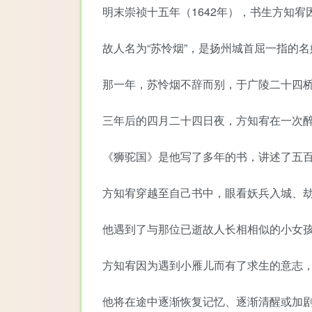
明末崇祯十五年（1642年），书生方知
故人名为“苏怜烟”，是扬州城首屈一指的
那一年，苏怜烟不辞而别，于广陵二十四
三年后的四月二十四日夜，方知宥在一次
《狮驼国》是他写了多年的书，讲述了五
方知宥穿越至自己书中，眼看妖兵入城、劫
他遇到了与那位已逝故人长相相似的小女孩
方知宥因为遇到小雁儿而有了求生的意志
他将在途中逐渐恢复记忆、逐渐清醒或加