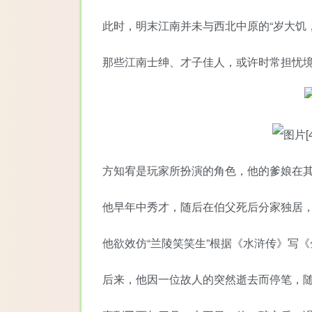
此时，明末江南并未与西北中原的“岁大饥
那些江南士绅、才子佳人，或许时常担忧
方知宥是玩家所扮演的角色，他的爹娘在
他早年中秀才，随后在伯父死后分家独居
他欲效仿“兰陵笑笑生”根据《水浒传》写
后来，他因一位故人的突然逝去而停笔，