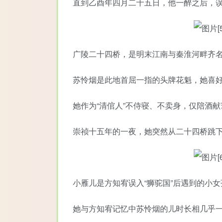
直到乙酉年四月二十五日，他一醉之后，
广陵二十四桥，是明末江南与秦淮河畔齐
苏怜烟是此地首屈一指的头牌花魁，她喜
她作为“清倌人”不侍寝、不卖身，仅陪酒
崇祯十五年的一夜，她突然从二十四桥跳
小雁儿是方知宥误入“狮驼国”后遇到的小
她与方知宥记忆中苏怜烟的儿时长相几乎