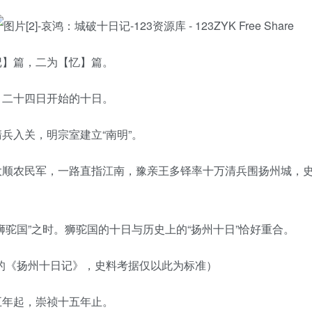
记】篇，二为【忆】篇。
月二十四日开始的十日。
兵入关，明宗室建立“南明”。
大顺农民军，一路直指江南，豫亲王多铎率十万清兵围扬州城，
狮驼国”之时。狮驼国的十日与历史上的“扬州十日”恰好重合。
的《扬州十日记》，史料考据仅以此为标准）
五年起，崇祯十五年止。