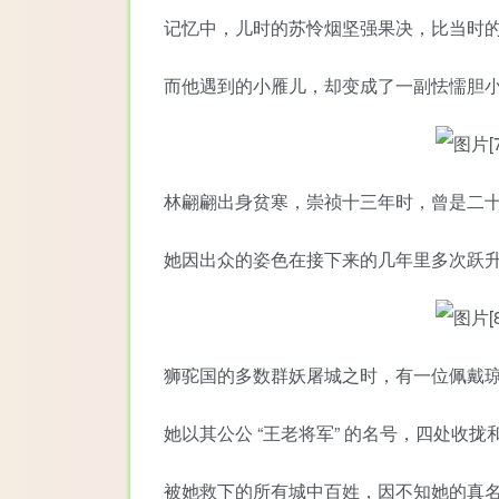
记忆中，儿时的苏怜烟坚强果决，比当时
而他遇到的小雁儿，却变成了一副怯懦胆
林翩翩出身贫寒，崇祯十三年时，曾是二
她因出众的姿色在接下来的几年里多次跃升
狮驼国的多数群妖屠城之时，有一位佩戴
她以其公公 “王老将军” 的名号，四处收
被她救下的所有城中百姓，因不知她的真名