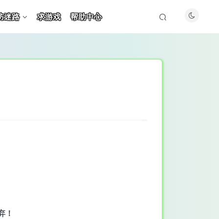
防迷路
求游戏
帮助中心
弃！