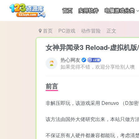
首页
实用软件
电脑游戏分类
首页
PC游戏
动作冒险
正文
女神异闻录3 Reload-虚拟机版/Pe
热心网友
如果觉得不错，欢迎分享给别人噢
前言
非解压即玩，该游戏采用 Denuvo （
该方法由国外大佬研究出来，本站只做方
不保证所有人硬件都兼容都能玩，考虑清