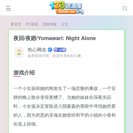
首页
PC游戏
恐怖惊悚
正文
夜回/夜廻/Yomawari: Night Alone
热心网友
如果觉得不错，欢迎分享给别人噢
谜
造
游戏介绍
悚
一个小女孩和她的狗发生了一场悲惨的事故，一个安
戏
静的晚上散步变得更糟了。当她的妹妹在深夜失踪
戏
时，小女孩决定冒险进入阴森森的黑暗中寻找她所爱
置（摸鱼游戏）
的人，因为邪恶的灵魂在她曾经和平的小镇的小巷和
街道上徘徊。