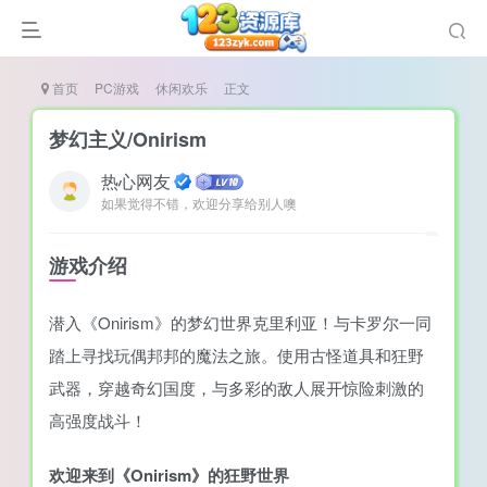
首页
PC游戏
休闲欢乐
正文
梦幻主义/Onirism
热心网友
如果觉得不错，欢迎分享给别人噢
谜
造
游戏介绍
悚
潜入《Onirism》的梦幻世界克里利亚！与卡罗尔一同
戏
踏上寻找玩偶邦邦的魔法之旅。使用古怪道具和狂野
戏
武器，穿越奇幻国度，与多彩的敌人展开惊险刺激的
置（摸鱼游戏）
高强度战斗！
欢迎来到《Onirism》的狂野世界