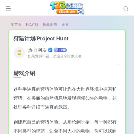
首页
PC游戏
枪战射击
正文
狩猎计划/Project Hunt
热心网友
如果觉得不错，欢迎分享给别人噢
谜
造
游戏介绍
悚
这种半逼真的狩猎体验可让您在大世界环境中探索和
戏
狩猎。在美丽的自然栖息地发现栩栩如生的动物，并
戏
处理各种详细而逼真的武器。
置（摸鱼游戏）
创建您自己的狩猎体验。从步枪到手枪，每一种都有
不同类型的弹药，适合不同大小的动物，你可以找到