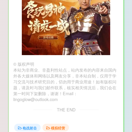
©
版权声明
本站为非商业、非盈利性站点，站内发布的内容来自国内
外各大媒体和网络以及网友分享，非本站自制，仅用于学
习交流与技术研究目的，切勿用于商业用途！如有版权问
题，请及时与我们邮件联系，核实相关情况后，我们会在
第一时间下架删除，谢谢！Email：
lingoglow@outlook.com
THE END
枪战射击
模拟经营