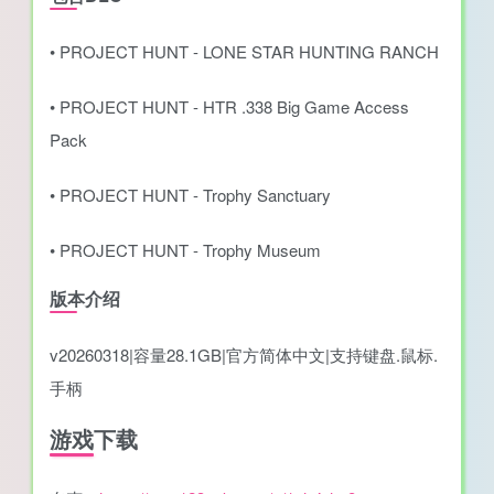
• PROJECT HUNT - LONE STAR HUNTING RANCH
• PROJECT HUNT - HTR .338 Big Game Access
Pack
• PROJECT HUNT - Trophy Sanctuary
• PROJECT HUNT - Trophy Museum
版本介绍
v20260318|容量28.1GB|官方简体中文|支持键盘.鼠标.
手柄
游戏下载