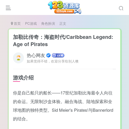
首页
PC游戏
角色扮演
正文
加勒比传奇：海盗时代/Caribbean Legend:
Age of Pirates
热心网友
谜
如果觉得不错，欢迎分享给别人噢
造
悚
游戏介绍
戏
你是自己船只的船长——17世纪加勒比海最令人向往
戏
的命运。无限制沙盒体验。融合海战、陆地探索和全
置（摸鱼游戏）
球地图的独特类型。Sid Meier's Pirates!与Bannerlord
的结合。