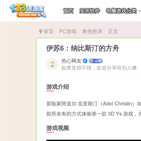
首页
实用软件
电脑游戏分类
首页
PC游戏
角色扮演
正文
伊苏6：纳比斯汀的方舟
热心网友
如果觉得不错，欢迎分享给别人噢
游戏介绍
冒险家阿道尔·克里斯汀（Adol Chri
前所未有的方式体验第一款 3D Ys 游
游戏视频