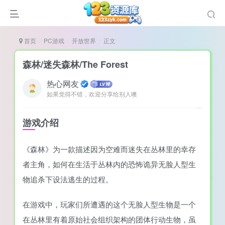
首页
PC游戏
开放世界
正文
森林/迷失森林/The Forest
热心网友
如果觉得不错，欢迎分享给别人噢
谜
造
游戏介绍
悚
《森林》为一款描述因为空难而迷失在丛林里的幸存
戏
者主角，如何在生活于丛林内的恐怖诡异无脸人型生
戏
物追杀下设法逃生的过程。
置（摸鱼游戏）
在游戏中，玩家们所遭遇的这个无脸人型生物是一个
在丛林里有着原始社会组织架构的团体行动生物，虽