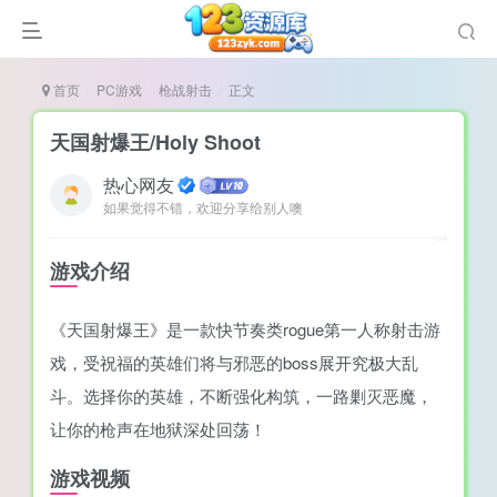
首页
PC游戏
枪战射击
正文
天国射爆王/Holy Shoot
热心网友
如果觉得不错，欢迎分享给别人噢
谜
造
游戏介绍
悚
《天国射爆王》是一款快节奏类rogue第一人称射击游
戏
戏，受祝福的英雄们将与邪恶的boss展开究极大乱
戏
斗。选择你的英雄，不断强化构筑，一路剿灭恶魔，
置（摸鱼游戏）
让你的枪声在地狱深处回荡！
游戏视频