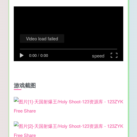
Video load failed
speed
0:00
/
0:00
游戏截图