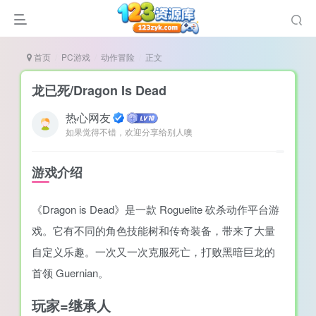
首页
PC游戏
动作冒险
正文
龙已死/Dragon Is Dead
热心网友
如果觉得不错，欢迎分享给别人噢
谜
造
游戏介绍
悚
《Dragon is Dead》是一款 Roguelite 砍杀动作平台游
戏
戏。它有不同的角色技能树和传奇装备，带来了大量
戏
自定义乐趣。一次又一次克服死亡，打败黑暗巨龙的
置（摸鱼游戏）
首领 Guernian。
玩家=继承人