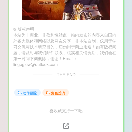
©
版权声明
本站为非商业、非盈利性站点，站内发布的内容来自国内
外各大媒体和网络以及网友分享，非本站自制，仅用于学
习交流与技术研究目的，切勿用于商业用途！如有版权问
题，请及时与我们邮件联系，核实相关情况后，我们会在
第一时间下架删除，谢谢！Email：
lingoglow@outlook.com
THE END
动作冒险
角色扮演
喜欢就支持一下吧