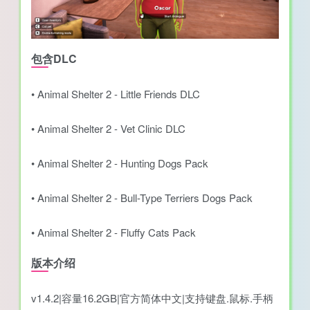
包含DLC
• Animal Shelter 2 - Little Friends DLC
• Animal Shelter 2 - Vet Clinic DLC
• Animal Shelter 2 - Hunting Dogs Pack
• Animal Shelter 2 - Bull-Type Terriers Dogs Pack
• Animal Shelter 2 - Fluffy Cats Pack
版本介绍
v1.4.2|容量16.2GB|官方简体中文|支持键盘.鼠标.手柄