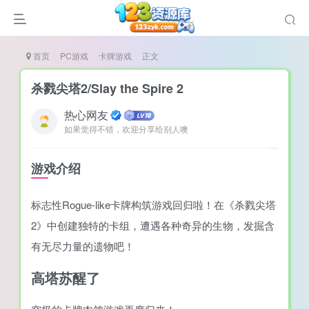
首页
PC游戏
卡牌游戏
正文
杀戮尖塔2/Slay the Spire 2
热心网友
如果觉得不错，欢迎分享给别人噢
说
造
游戏介绍
奏
标志性Rogue-like卡牌构筑游戏回归啦！在《杀戮尖塔
游
2》中创建独特的卡组，遭遇各种奇异的生物，发掘含
e肉鸽游戏
有无尽力量的遗物吧！
戏）
荐
高塔苏醒了