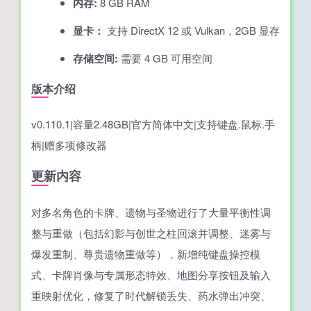
内存:
8 GB RAM
显卡：
支持 DirectX 12 或 Vulkan，2GB 显存
存储空间:
需要 4 GB 可用空间
版本介绍
v0.110.1|容量2.48GB|官方简体中文|支持键盘.鼠标.手
柄|赠多项修改器
更新内容
对多名角色的卡牌、遗物与圣物进行了大量平衡性调
整与重做（包括幻影与创世之柱回滚并调整、迷雾与
爆发重制、尊贵遗物重做等），新增纯键盘操控模
式、卡牌肖像与专属形态特效、地图分享按钮及输入
重映射优化，修复了时代解锁丢失、药水弹出冲突、