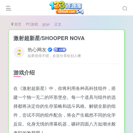
首页
PC游戏
gcyx
正文
激射超新星/SHOOPER NOVA
热心网友
如果觉得不错，欢迎分享给别人噢
说
造
游戏介绍
奏
在《激射超新星》中，你将利用各种高科技组件，搭
游
建一个独一无二的环形堡垒。每一个道具与组件的选
e肉鸽游戏
择都将决定你的生存策略和战斗风格。解锁全新的组
戏）
荐
件，尝试不同的组件配合，将会产生截然不同的化学
反应。化身无情的弹幕机器，碾碎四面八方如潮水般
来犯的敌群吧！