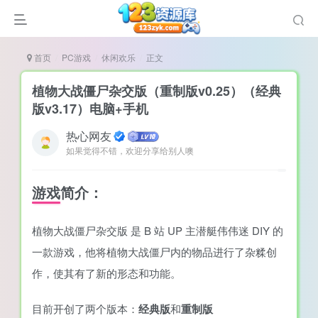
首页
PC游戏
休闲欢乐
正文
植物大战僵尸杂交版（重制版v0.25）（经典
版v3.17）电脑+手机
热心网友
谜
如果觉得不错，欢迎分享给别人噢
造
悚
游戏简介：
戏
植物大战僵尸杂交版 是 B 站 UP 主潜艇伟伟迷 DIY 的
戏
一款游戏，他将植物大战僵尸内的物品进行了杂糅创
置（摸鱼游戏）
作，使其有了新的形态和功能。
目前开创了两个版本：
经典版
和
重制版