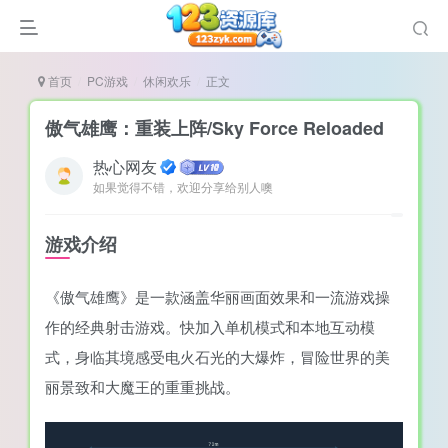
首页
PC游戏
休闲欢乐
正文
傲气雄鹰：重装上阵/Sky Force Reloaded
热心网友
如果觉得不错，欢迎分享给别人噢
谜
造
游戏介绍
悚
《傲气雄鹰》是一款涵盖华丽画面效果和一流游戏操
戏
作的经典射击游戏。快加入单机模式和本地互动模
戏
式，身临其境感受电火石光的大爆炸，冒险世界的美
置（摸鱼游戏）
丽景致和大魔王的重重挑战。