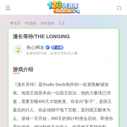
首页
PC游戏
动作冒险
正文
漫长等待/THE LONGING
热心网友
如果觉得不错，欢迎分享给别人噢
说
造
游戏介绍
奏
《漫长等待》是Studio Seufz制作的一款冒险解谜游
游
戏。地底王国原本由一位国王统治，他的力量现已消
e肉鸽游戏
逝，需要安睡400天才能恢复。你名叫“影子”，是国王
戏）
荐
最后的仆人。你必须独守地下宫殿，直到国王醒来为
止。游戏一旦开始，400天的倒计时便会启动。即便你
退出游戏，倒计时也不会停止。你是地下孤独的影