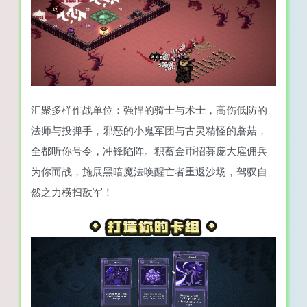
汇聚多样作战单位：强悍的骑士与术士，高伤低防的
法师与投弹手，邪恶的小鬼军团与古灵精怪的蘑菇，
全都听你号令，冲锋陷阵。积蓄金币招募庞大雇佣兵
为你而战，施展黑暗魔法唤醒亡者重返沙场，驾驭自
然之力横扫敌军！