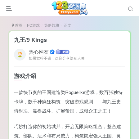
首页
PC游戏
策略战旗
正文
九王/9 Kings
热心网友
如果觉得不错，欢迎分享给别人噢
谜
造
游戏介绍
悚
一款快节奏的王国建造类Roguelike游戏，数百张独特
戏
卡牌，数千种疯狂构筑，突破游戏规则……与九王史
戏
诗对决、赢得战斗、扩展帝国，成就众王之王！
置（摸鱼游戏）
巧妙打造你的初始城邦，开启无限策略组合，整合建
筑、部队、法术和布局威力，构筑恢宏强大王国。灵