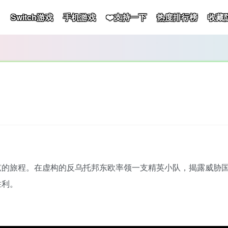
Switch游戏
手机游戏
❤️支持一下
热度排行榜
收藏
弦的旅程。在虚构的反乌托邦东欧率领一支精英小队，揭露威胁
胜利。