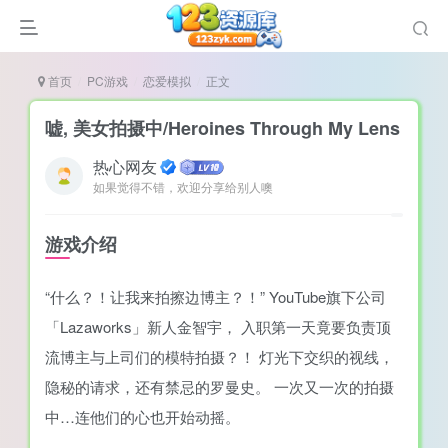
首页
PC游戏
恋爱模拟
正文
嘘, 美女拍摄中/Heroines Through My Lens
热心网友
如果觉得不错，欢迎分享给别人噢
谜
造
游戏介绍
悚
“什么？！让我来拍擦边博主？！” YouTube旗下公司
戏
「Lazaworks」新人金智宇， 入职第一天竟要负责顶
戏
流博主与上司们的模特拍摄？！ 灯光下交织的视线，
置（摸鱼游戏）
隐秘的请求，还有禁忌的罗曼史。 一次又一次的拍摄
中…连他们的心也开始动摇。