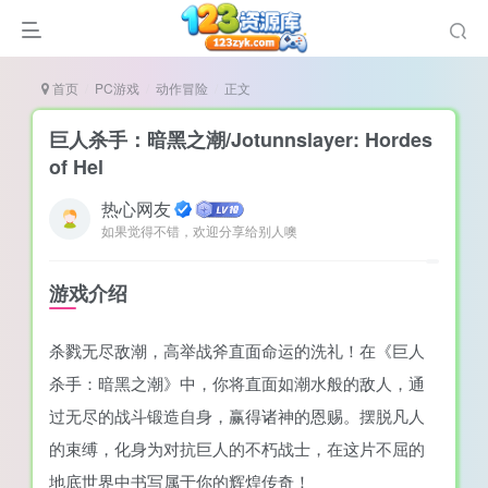
首页
PC游戏
动作冒险
正文
巨人杀手：暗黑之潮/Jotunnslayer: Hordes
of Hel
热心网友
谜
如果觉得不错，欢迎分享给别人噢
造
悚
游戏介绍
戏
杀戮无尽敌潮，高举战斧直面命运的洗礼！在《巨人
戏
杀手：暗黑之潮》中，你将直面如潮水般的敌人，通
置（摸鱼游戏）
过无尽的战斗锻造自身，赢得诸神的恩赐。摆脱凡人
的束缚，化身为对抗巨人的不朽战士，在这片不屈的
地底世界中书写属于你的辉煌传奇！