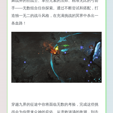
舞战斧的狂战士、掌控元素的法师、精准无比的弓箭
手——无数组合任你探索。通过不断尝试和搭配，打
造独一无二的战斗风格，在充满挑战的冥界中杀出一
条血路！
穿越九界的征途中你将面临无数的考验，完成这些挑
战会为你带来众神的庇佑。从溃败汹涌的敌潮，到击