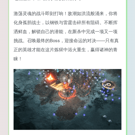
激荡灵魂的战斗即刻打响！敌潮如洪流般涌来，你将
化身孤胆战士，以钢铁与雷霆击碎所有阻碍。不断挥
洒鲜血，解锁自己的潜能，在厮杀中完成一项又一项
挑战。召唤最终的Boss，迎接命运的对决——只有真
正的英雄才能在这片炼狱中浴火重生，赢得诸神的青
睐！