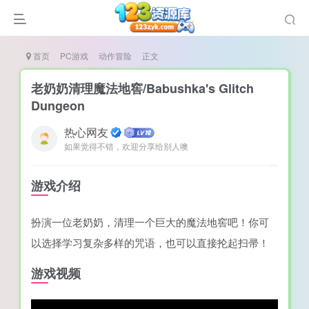
首页
PC游戏
动作冒险
正文
老奶奶清理魔法地窖/Babushka's Glitch
Dungeon
热心网友
谜
如果觉得不错，欢迎分享给别人噢
造
悚
游戏介绍
戏
扮演一位老奶奶，清理一个巨大的魔法地窖吧！你可
戏
以选择学习复杂多样的咒语，也可以直接抡起扫帚！
置（摸鱼游戏）
游戏视频