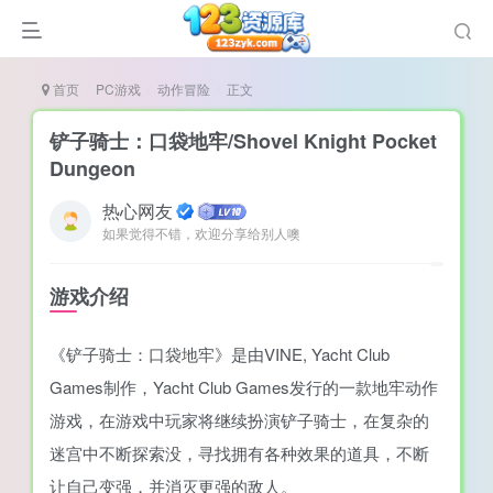
首页
PC游戏
动作冒险
正文
铲子骑士：口袋地牢/Shovel Knight Pocket
Dungeon
热心网友
谜
如果觉得不错，欢迎分享给别人噢
造
悚
游戏介绍
戏
《铲子骑士：口袋地牢》是由VINE, Yacht Club
戏
Games制作，Yacht Club Games发行的一款地牢动作
置（摸鱼游戏）
游戏，在游戏中玩家将继续扮演铲子骑士，在复杂的
迷宫中不断探索没，寻找拥有各种效果的道具，不断
让自己变强，并消灭更强的敌人。