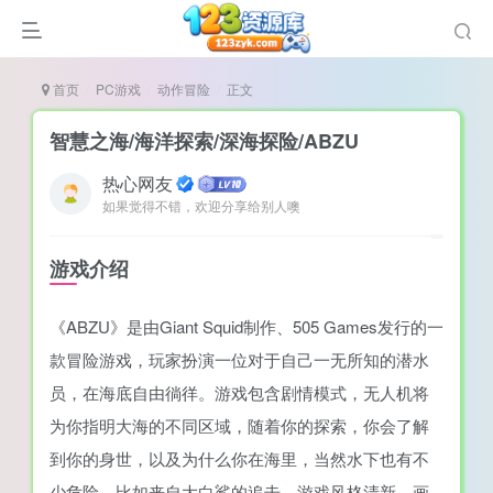
首页
PC游戏
动作冒险
正文
智慧之海/海洋探索/深海探险/ABZU
热心网友
如果觉得不错，欢迎分享给别人噢
谜
造
游戏介绍
悚
《ABZU》是由Giant Squid制作、505 Games发行的一
戏
款冒险游戏，玩家扮演一位对于自己一无所知的潜水
戏
员，在海底自由徜徉。游戏包含剧情模式，无人机将
置（摸鱼游戏）
为你指明大海的不同区域，随着你的探索，你会了解
到你的身世，以及为什么你在海里，当然水下也有不
少危险，比如来自大白鲨的追击。游戏风格清新，画