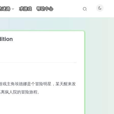
防迷路
求游戏
帮助中心
tion
游戏。游戏主角埃德娜是个冒险明星，某天醒来发
逃离疯人院的冒险旅程。