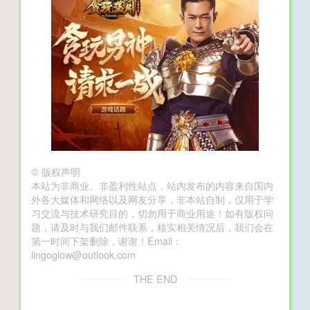
©
版权声明
本站为非商业、非盈利性站点，站内发布的内容来自国内
外各大媒体和网络以及网友分享，非本站自制，仅用于学
习交流与技术研究目的，切勿用于商业用途！如有版权问
题，请及时与我们邮件联系，核实相关情况后，我们会在
第一时间下架删除，谢谢！Email：
lingoglow@outlook.com
THE END