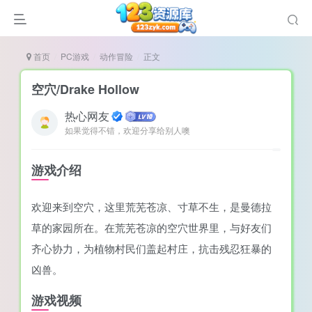
首页
PC游戏
动作冒险
正文
空穴/Drake Hollow
热心网友
如果觉得不错，欢迎分享给别人噢
说
造
游戏介绍
奏
欢迎来到空穴，这里荒芜苍凉、寸草不生，是曼德拉
游
草的家园所在。在荒芜苍凉的空穴世界里，与好友们
e肉鸽游戏
齐心协力，为植物村民们盖起村庄，抗击残忍狂暴的
戏）
荐
凶兽。
游戏视频