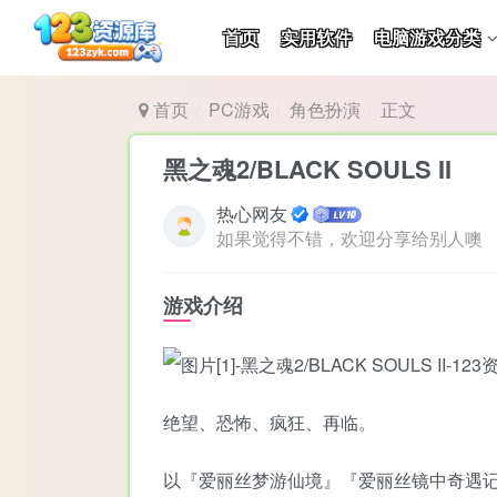
首页
实用软件
电脑游戏分类
首页
PC游戏
角色扮演
正文
黑之魂2/BLACK SOULS II
热心网友
如果觉得不错，欢迎分享给别人噢
游戏介绍
绝望、恐怖、疯狂、再临。
以『爱丽丝梦游仙境』『爱丽丝镜中奇遇