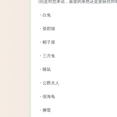
(但是对您来说，最爱的果然还是爱丽丝对吧
・白兔
・柴郡猫
・帽子屋
・三月兔
・睡鼠
・公爵夫人
・假海龟
・狮鹫