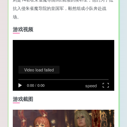
抗入侵朱雀魔导院的皇国军，毅然组成小队奔赴战
场。
游戏视频
Video load failed
speed
0:00
/
0:00
游戏截图