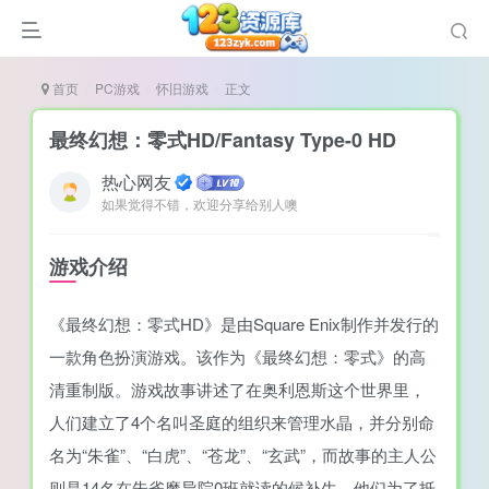
首页
PC游戏
怀旧游戏
正文
最终幻想：零式HD/Fantasy Type-0 HD
热心网友
如果觉得不错，欢迎分享给别人噢
谜
造
游戏介绍
悚
《最终幻想：零式HD》是由Square Enix制作并发行的
戏
一款角色扮演游戏。该作为《最终幻想：零式》的高
戏
清重制版。游戏故事讲述了在奥利恩斯这个世界里，
置（摸鱼游戏）
人们建立了4个名叫圣庭的组织来管理水晶，并分别命
名为“朱雀”、“白虎”、“苍龙”、“玄武”，而故事的主人公
则是14名在朱雀魔导院0班就读的候补生，他们为了抵