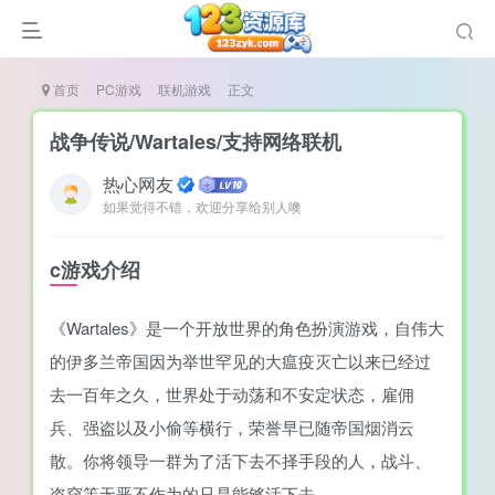
首页
PC游戏
联机游戏
正文
战争传说/Wartales/支持网络联机
热心网友
如果觉得不错，欢迎分享给别人噢
谜
造
c游戏介绍
悚
《Wartales》是一个开放世界的角色扮演游戏，自伟大
戏
的伊多兰帝国因为举世罕见的大瘟疫灭亡以来已经过
戏
去一百年之久，世界处于动荡和不安定状态，雇佣
置（摸鱼游戏）
兵、强盗以及小偷等横行，荣誉早已随帝国烟消云
散。你将领导一群为了活下去不择手段的人，战斗、
盗窃等无恶不作为的只是能够活下去。