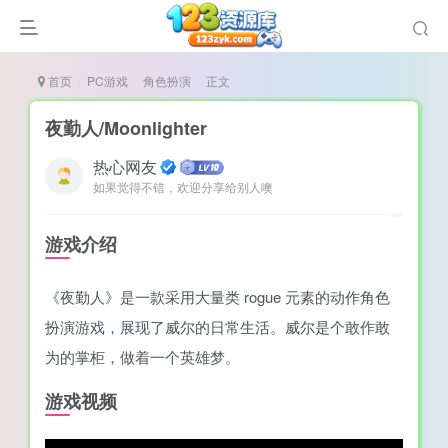
首页
PC游戏
角色扮演
正文
夜勤人/Moonlighter
热心网友
如果觉得不错，欢迎分享给别人噢
说
造
游戏介绍
奏
《夜勤人》是一款采用大量类 rogue 元素的动作角色
游
扮演游戏，展现了威尔的日常生活。威尔是个敢作敢
e肉鸽游戏
为的掌柜，做着一个英雄梦。
戏）
荐
游戏视频