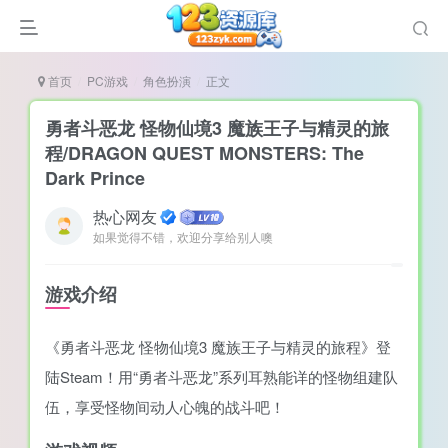
首页
PC游戏
角色扮演
正文
勇者斗恶龙 怪物仙境3 魔族王子与精灵的旅
程/DRAGON QUEST MONSTERS: The
Dark Prince
说
热心网友
造
如果觉得不错，欢迎分享给别人噢
奏
游戏介绍
游
e肉鸽游戏
《勇者斗恶龙 怪物仙境3 魔族王子与精灵的旅程》登
戏）
荐
陆Steam！用“勇者斗恶龙”系列耳熟能详的怪物组建队
伍，享受怪物间动人心魄的战斗吧！