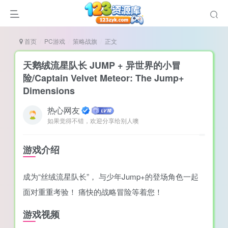
首页
PC游戏
策略战旗
正文
天鹅绒流星队长 JUMP + 异世界的小冒
险/Captain Velvet Meteor: The Jump+
Dimensions
谜
热心网友
造
如果觉得不错，欢迎分享给别人噢
悚
游戏介绍
戏
戏
成为“丝绒流星队长”， 与少年Jump+的登场角色一起
置（摸鱼游戏）
面对重重考验！ 痛快的战略冒险等着您！
游戏视频