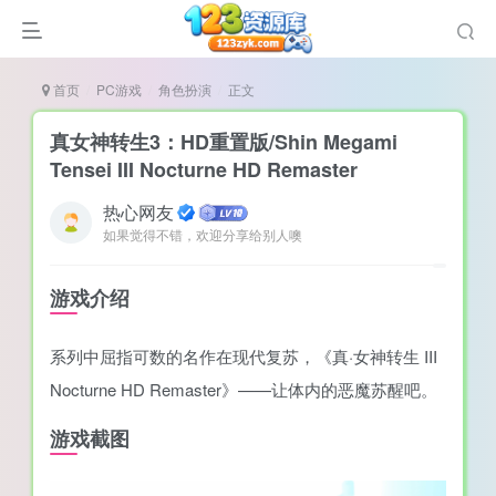
首页
PC游戏
角色扮演
正文
真女神转生3：HD重置版/Shin Megami
Tensei III Nocturne HD Remaster
热心网友
谜
如果觉得不错，欢迎分享给别人噢
造
悚
游戏介绍
戏
系列中屈指可数的名作在现代复苏，《真·女神转生 III
戏
Nocturne HD Remaster》——让体内的恶魔苏醒吧。
置（摸鱼游戏）
游戏截图