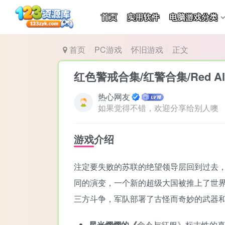
首页
实用软件
电脑游戏分类
首页
PC游戏
怀旧游戏
正文
红色警戒合集/红警合集/Red Ale
热心网友
如果觉得不错，欢迎分享给别人噢
游戏介绍
注定要失败的苏联的绝望领导层回到过去
同的演变，一个新的超级大国被推上了世
三方斗争，军队部署了古怪而奇妙的武器
星光熠熠的《
命令与征服》标志性的真