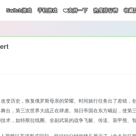
Switch游戏
手机游戏
❤️支持一下
热度排行榜
收藏
rt
，改变历史，恢复俄罗斯母亲的荣耀。时间旅行任务出了差错，
界舞台，第三次世界大战正在肆虐。旭日帝国在东方崛起，使第
和技术，如特斯拉线圈、全副武装的战争飞艇、传送、装甲熊、
人视频以高清形式回归，超过60分钟的镜头展示了《命令与征