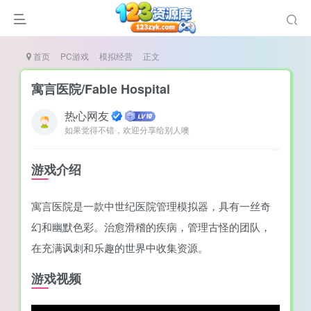
首页
PC游戏
模拟经营
正文
寓言医院/Fable Hospital
热心网友
如果觉得不错，欢迎分享给别人噢
说
造
游戏介绍
奏
寓言医院是一款中世纪医院管理模拟器，具有一丝奇
游
幻和幽默色彩。治愈滑稽的疾病，管理古怪的团队，
e肉鸽游戏
在充满讽刺和乐趣的世界中收集资源。
戏）
荐
游戏视频