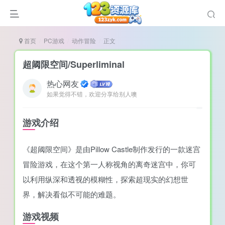
首页
PC游戏
动作冒险
正文
超阈限空间/Superliminal
热心网友
如果觉得不错，欢迎分享给别人噢
谜
造
游戏介绍
悚
《超阈限空间》是由Pillow Castle制作发行的一款迷宫
戏
冒险游戏，在这个第一人称视角的离奇迷宫中，你可
戏
以利用纵深和透视的模糊性，探索超现实的幻想世
置（摸鱼游戏）
界，解决看似不可能的难题。
游戏视频