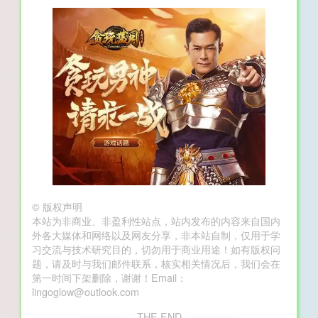
©
版权声明
本站为非商业、非盈利性站点，站内发布的内容来自国内
外各大媒体和网络以及网友分享，非本站自制，仅用于学
习交流与技术研究目的，切勿用于商业用途！如有版权问
题，请及时与我们邮件联系，核实相关情况后，我们会在
第一时间下架删除，谢谢！Email：
lingoglow@outlook.com
THE END