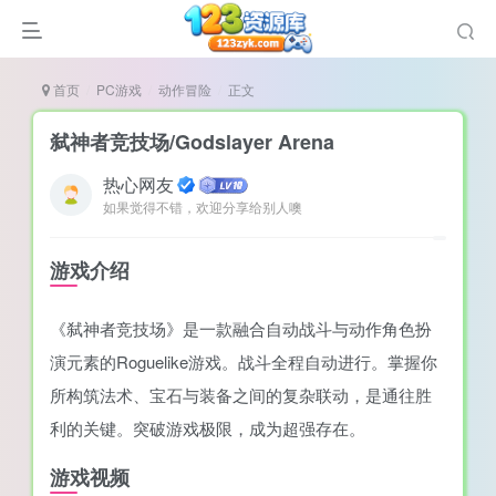
首页
PC游戏
动作冒险
正文
弑神者竞技场/Godslayer Arena
热心网友
如果觉得不错，欢迎分享给别人噢
谜
造
游戏介绍
悚
《弑神者竞技场》是一款融合自动战斗与动作角色扮
戏
演元素的Roguelike游戏。战斗全程自动进行。掌握你
戏
所构筑法术、宝石与装备之间的复杂联动，是通往胜
置（摸鱼游戏）
利的关键。突破游戏极限，成为超强存在。
游戏视频