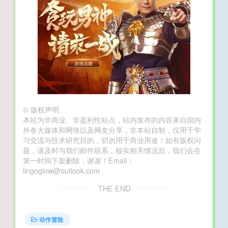
©
版权声明
本站为非商业、非盈利性站点，站内发布的内容来自国内
外各大媒体和网络以及网友分享，非本站自制，仅用于学
习交流与技术研究目的，切勿用于商业用途！如有版权问
题，请及时与我们邮件联系，核实相关情况后，我们会在
第一时间下架删除，谢谢！Email：
lingoglow@outlook.com
THE END
动作冒险