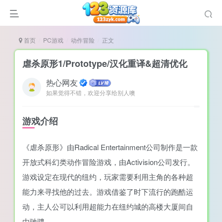
首页
PC游戏
动作冒险
正文
虐杀原形1/Prototype/汉化重译&超清优化
热心网友
如果觉得不错，欢迎分享给别人噢
谜
造
游戏介绍
悚
《虐杀原形》由Radical Entertainment公司制作是一款
戏
开放式科幻类动作冒险游戏，由Activision公司发行。
戏
游戏设定在现代的纽约，玩家需要利用主角的各种超
置（摸鱼游戏）
能力来寻找他的过去。游戏借鉴了时下流行的跑酷运
动，主人公可以利用超能力在纽约城的高楼大厦间自
由驰骋。