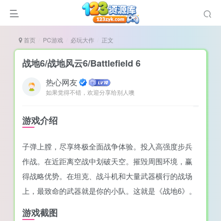
首页
PC游戏
必玩大作
正文
战地6/战地风云6/Battlefield 6
热心网友
如果觉得不错，欢迎分享给别人噢
说
造
游戏介绍
奏
子弹上膛，尽享终极全面战争体验。投入高强度步兵
游
作战。在近距离空战中划破天空。摧毁周围环境，赢
e肉鸽游戏
得战略优势。在坦克、战斗机和大量武器横行的战场
戏）
荐
上，最致命的武器就是你的小队。这就是《战地6》。
游戏截图