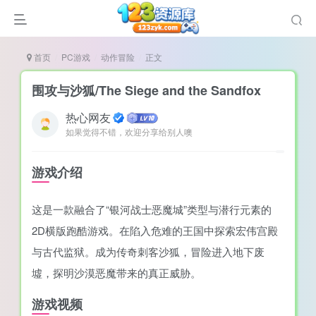
首页
PC游戏
动作冒险
正文
围攻与沙狐/The Siege and the Sandfox
热心网友
如果觉得不错，欢迎分享给别人噢
说
造
游戏介绍
奏
这是一款融合了“银河战士恶魔城”类型与潜行元素的
游
2D横版跑酷游戏。在陷入危难的王国中探索宏伟宫殿
e肉鸽游戏
与古代监狱。成为传奇刺客沙狐，冒险进入地下废
戏）
荐
墟，探明沙漠恶魔带来的真正威胁。
游戏视频