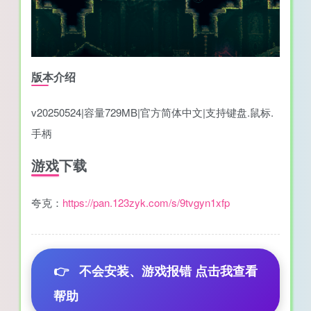
版本介绍
v20250524|容量729MB|官方简体中文|支持键盘.鼠标.
手柄
游戏下载
夸克：
https://pan.123zyk.com/s/9tvgyn1xfp
👉
不会安装、游戏报错 点击我查看
帮助