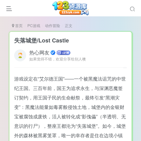
首页
PC游戏
动作冒险
正文
失落城堡/Lost Castle
热心网友
如果觉得不错，欢迎分享给别人噢
谜
造
游戏设定在“艾尔德王国”——一个被黑魔法诅咒的中世
悚
纪王国。三百年前，国王为追求永生，与深渊恶魔签
戏
订契约，用王国子民的生命献祭，最终引发“黑潮灾
戏
变”：黑魔法能量如毒雾般侵蚀土地，城堡内的金银财
宝被腐蚀成废铁，活人被转化成“影傀儡”（半透明、无
置（摸鱼游戏）
意识的行尸），整座王都沦为“失落城堡”。如今，城堡
外的森林被黑雾笼罩，唯一的幸存者是住在边境小镇