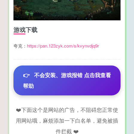
游戏下载
夸克：
https://pan.123zyk.com/s/kvynvdjq9r
👉
不会安装、游戏报错 点击我查看
帮助
❤️下面这个是网站的广告，不阻碍您正常使
用网站哦，麻烦添加一下白名单，避免被插
件拦截 ❤️