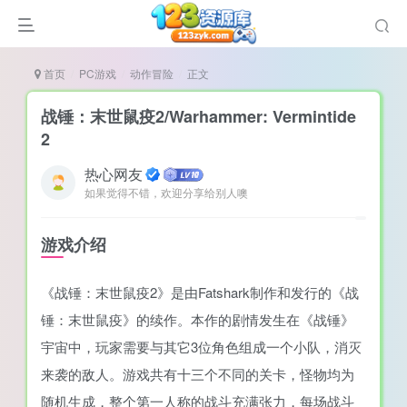
首页
PC游戏
动作冒险
正文
战锤：末世鼠疫2/Warhammer: Vermintide
2
热心网友
谜
如果觉得不错，欢迎分享给别人噢
造
悚
游戏介绍
戏
《战锤：末世鼠疫2》是由Fatshark制作和发行的《战
戏
锤：末世鼠疫》的续作。本作的剧情发生在《战锤》
置（摸鱼游戏）
宇宙中，玩家需要与其它3位角色组成一个小队，消灭
来袭的敌人。游戏共有十三个不同的关卡，怪物均为
随机生成，整个第一人称的战斗充满张力，每场战斗