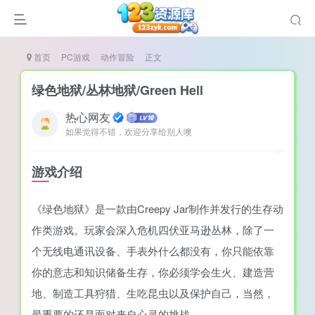
首页
PC游戏
动作冒险
正文
绿色地狱/丛林地狱/Green Hell
热心网友
如果觉得不错，欢迎分享给别人噢
谜
造
游戏介绍
悚
《绿色地狱》是一款由Creepy Jar制作并发行的生存动
戏
作类游戏。玩家会深入危机四伏亚马逊丛林，除了一
戏
个无线电通讯设备、手表外什么都没有，你只能依靠
置（摸鱼游戏）
你的意志和知识储备生存，你必须学会生火、建造营
地、制造工具狩猎、生吃昆虫以及保护自己，当然，
最重要的还是面对来自心灵的挑战。