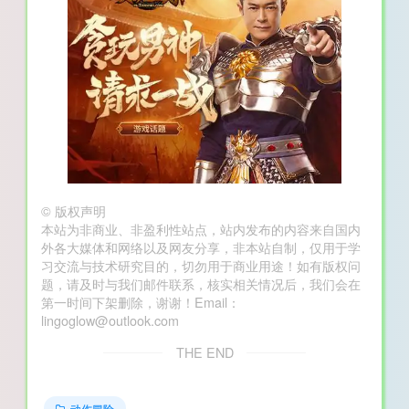
©
版权声明
本站为非商业、非盈利性站点，站内发布的内容来自国内
外各大媒体和网络以及网友分享，非本站自制，仅用于学
习交流与技术研究目的，切勿用于商业用途！如有版权问
题，请及时与我们邮件联系，核实相关情况后，我们会在
第一时间下架删除，谢谢！Email：
lingoglow@outlook.com
THE END
动作冒险