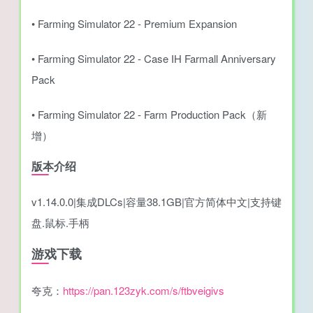
• Farming Simulator 22 - Premium Expansion
• Farming Simulator 22 - Case IH Farmall Anniversary
Pack
• Farming Simulator 22 - Farm Production Pack（新
增）
版本介绍
v1.14.0.0|集成DLCs|容量38.1GB|官方简体中文|支持键
盘.鼠标.手柄
游戏下载
夸克：
https://pan.123zyk.com/s/ftbveigivs