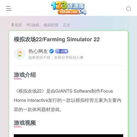
首页
PC游戏
模拟经营
正文
模拟农场22/Farming Simulator 22
热心网友
如果觉得不错，欢迎分享给别人噢
说
造
游戏介绍
奏
《模拟农场22》是由GIANTS Software制作Focus
游
Home Interactive发行的一款以模拟经营元素为主要内
e肉鸽游戏
容的一款休闲题材游戏。
戏）
荐
游戏视频