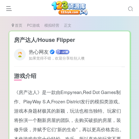
首页
PC游戏
模拟经营
正文
房产达人/House Flipper
热心网友
如果觉得不错，欢迎分享给别人噢
说
造
游戏介绍
奏
《房产达人》是一款由Empyrean,Red Dot Games制
游
作、PlayWay S.A,Frozen District发行的模拟类游戏。
e肉鸽游戏
游戏本身题材极其的新颖，玩法也相当独特。玩家们
戏）
荐
将扮演一个翻新房屋的团队，去购买破损的房屋，装
修升级，并赋予它们“新的生命”，再以更高价格卖出。
本作游戏内容十分轻松，欢乐，所以喜欢的玩家不要