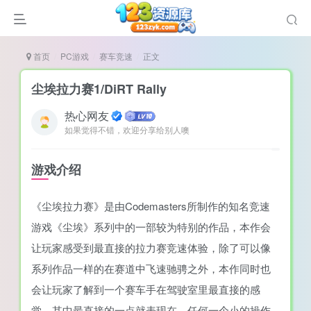
首页
PC游戏
赛车竞速
正文
尘埃拉力赛1/DiRT Rally
热心网友
如果觉得不错，欢迎分享给别人噢
说
造
游戏介绍
奏
《尘埃拉力赛》是由Codemasters所制作的知名竞速
游
游戏《尘埃》系列中的一部较为特别的作品，本作会
e肉鸽游戏
让玩家感受到最直接的拉力赛竞速体验，除了可以像
戏）
荐
系列作品一样的在赛道中飞速驰骋之外，本作同时也
会让玩家了解到一个赛车手在驾驶室里最直接的感
觉，其中最直接的一点就表现在，任何一个小的操作