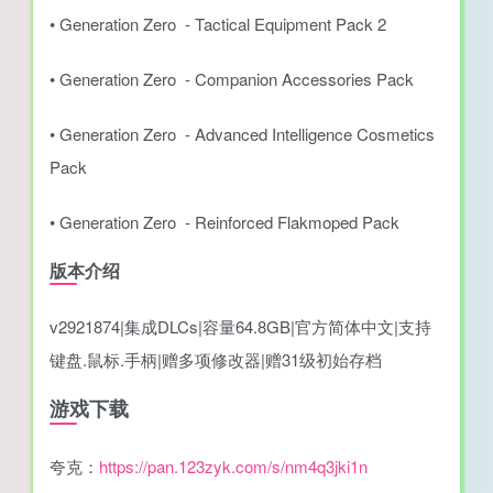
• Generation Zero - Tactical Equipment Pack 2
• Generation Zero - Companion Accessories Pack
• Generation Zero - Advanced Intelligence Cosmetics
Pack
• Generation Zero - Reinforced Flakmoped Pack
版本介绍
v2921874|集成DLCs|容量64.8GB|官方简体中文|支持
键盘.鼠标.手柄|赠多项修改器|赠31级初始存档
游戏下载
夸克：
https://pan.123zyk.com/s/nm4q3jki1n