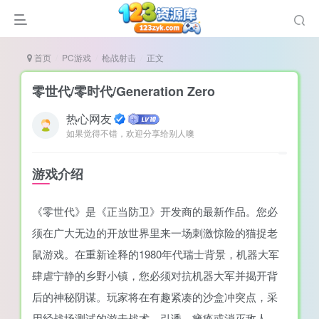
首页
PC游戏
枪战射击
正文
零世代/零时代/Generation Zero
热心网友
如果觉得不错，欢迎分享给别人噢
谜
造
游戏介绍
悚
《零世代》是《正当防卫》开发商的最新作品。您必
戏
须在广大无边的开放世界里来一场刺激惊险的猫捉老
戏
鼠游戏。在重新诠释的1980年代瑞士背景，机器大军
置（摸鱼游戏）
肆虐宁静的乡野小镇，您必须对抗机器大军并揭开背
后的神秘阴谋。玩家将在有趣紧凑的沙盒冲突点，采
用经战场测试的游击战术，引诱、瘫痪或消灭敌人。