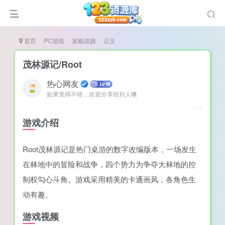
首页
PC游戏
策略战旗
正文
茂林源记/Root
热心网友
如果觉得不错，欢迎分享给别人噢
谜
造
游戏介绍
悚
Root茂林源记是热门桌游的数字改编版本，一场发生
戏
在林地中的冒险和战争，四个势力为争夺大林地的控
戏
制权勾心斗角。游戏采用精美的卡通画风，各角色生
置（摸鱼游戏）
动有趣。
游戏视频