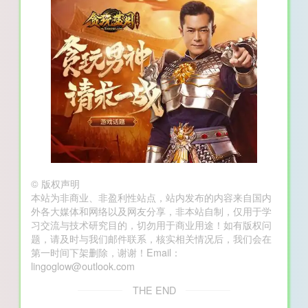
©
版权声明
本站为非商业、非盈利性站点，站内发布的内容来自国内
外各大媒体和网络以及网友分享，非本站自制，仅用于学
习交流与技术研究目的，切勿用于商业用途！如有版权问
题，请及时与我们邮件联系，核实相关情况后，我们会在
第一时间下架删除，谢谢！Email：
lingoglow@outlook.com
THE END