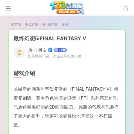
首页
PC游戏
怀旧游戏
正文
最终幻想5/FINAL FANTASY V
热心网友
如果觉得不错，欢迎分享给别人噢
谜
造
游戏介绍
悚
以崭新的画质与音质复活的《FINAL FANTASY V》像
戏
素复刻版。著名角色扮演类游戏《FF》系列第五作现
戏
已通过精美鲜明的2D画面回归。 原版的气氛与乐趣有
置（摸鱼游戏）
了更大的提升，玩家可以更轻松地享受这一不朽篇
章。