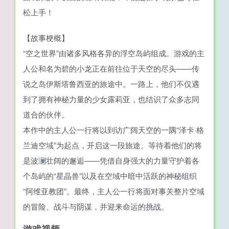
松上手！
【故事梗概】
“空之世界”由诸多风格各异的浮空岛屿组成。游戏的主
人公和名为碧的小龙正在前往位于天空的尽头——传
说之岛伊斯塔鲁西亚的旅途中。一路上，他们不仅遇
到了拥有神秘力量的少女露莉亚，也结识了众多志同
道合的伙伴。
本作中的主人公一行将以到访广阔天空的一隅“泽卡·格
兰迪空域”为起点，开启这一段旅途。等待着他们的将
是波澜壮阔的邂逅——凭借自身强大的力量守护着各
个岛屿的“星晶兽”以及在空域中暗中活跃的神秘组织
“阿维亚教团”。最终，主人公一行将面对事关整片空域
的冒险、战斗与阴谋，并迎来命运的挑战。