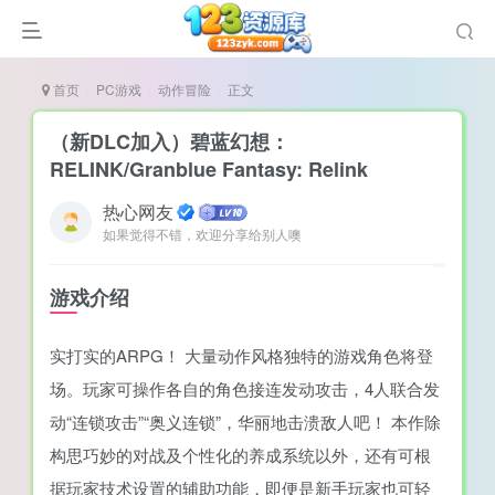
首页
PC游戏
动作冒险
正文
（新DLC加入）碧蓝幻想：
RELINK/Granblue Fantasy: Relink
热心网友
说
如果觉得不错，欢迎分享给别人噢
造
奏
游戏介绍
游
实打实的ARPG！ 大量动作风格独特的游戏角色将登
e肉鸽游戏
场。玩家可操作各自的角色接连发动攻击，4人联合发
戏）
荐
动“连锁攻击”“奥义连锁”，华丽地击溃敌人吧！ 本作除
构思巧妙的对战及个性化的养成系统以外，还有可根
据玩家技术设置的辅助功能，即便是新手玩家也可轻