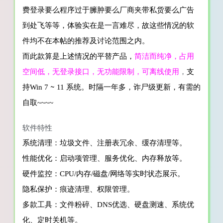
费登录要么程序过于臃肿要么厂商夹带私货要么广告
到处飞等等，体验实在是一言难尽，故这些情况的软
件均不在本帖的推荐及讨论范围之内。
而此款算是上述情况的平替产品，
简洁而纯净，占用
空间低，无登录接口，无功能限制，可离线使用
，
支
~
持Win 7
11
系统。
时隔一年多，诈尸级更新，有需的
自取
~~~~
软件特性
系统清理：垃圾文件、注册表冗余、缓存清理等。
性能优化：启动项管理、服务优化、内存释放等。
硬件监控：CPU/内存/磁盘/网络等实时状态展示。
隐私保护：痕迹清理、权限管理。
多款工具：文件粉碎、DNS优选、硬盘测速、系统优
化、定时关机等。