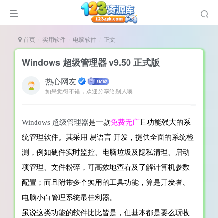
首页
实用软件
电脑软件
正文
Windows 超级管理器 v9.50 正式版
热心网友
如果觉得不错，欢迎分享给别人噢
谜
造
W
i
n
d
o
w
s
超
级
管
理
器
是一款
免
费
无广
且
功能强大的系
悚
统管理软件。
其采用 易语言 开发，
提供
全面的系统检
戏
测，
例
如
硬件
实时监控
、
电脑垃圾
及隐私清理、启动
戏
项
管理
、
文件粉碎，可高效地查看及了解计算机参数
置（摸鱼游戏）
配置；而且附带多个实用的工具功能，算是开发者、
电脑小白管理系统最佳利器。
虽说这类功能的软件比比皆是，但基本都是要么玩收